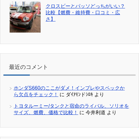
クロスビーとパッソどっちがいい？
比較【燃費・維持費・口コミ・広
さ】
最近のコメント
ホンダS660のここがダメ！インプレやスペックか
ら欠点をチェック！
に
ダｲｱﾓﾝドｼﾛｷ
より
トヨタルーミー/タンクと宿命のライバル、ソリオを
サイズ、燃費、価格で比較！
に
今井利道
より