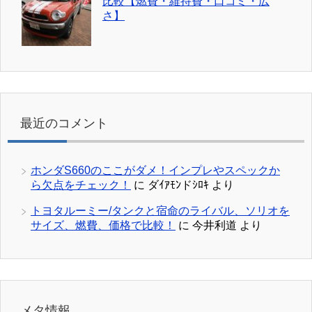
比較【燃費・維持費・口コミ・広
さ】
最近のコメント
ホンダS660のここがダメ！インプレやスペックか
ら欠点をチェック！
に
ダｲｱﾓﾝドｼﾛｷ
より
トヨタルーミー/タンクと宿命のライバル、ソリオを
サイズ、燃費、価格で比較！
に
今井利道
より
メタ情報