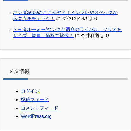
ホンダS660のここがダメ！インプレやスペックか
ら欠点をチェック！
に
ダｲｱﾓﾝドｼﾛｷ
より
トヨタルーミー/タンクと宿命のライバル、ソリオを
サイズ、燃費、価格で比較！
に
今井利道
より
メタ情報
ログイン
投稿フィード
コメントフィード
WordPress.org