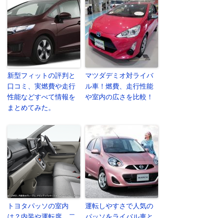
新型フィットの評判と
マツダデミオ対ライバ
口コミ、実燃費や走行
ル車！燃費、走行性能
性能などすべて情報を
や室内の広さを比較！
まとめてみた。
トヨタパッソの室内
運転しやすさで人気の
は？内装や運転席、二
パッソをライバル車と