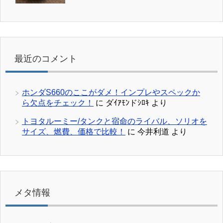
最近のコメント
ホンダS660のここがダメ！インプレやスペックか
ら欠点をチェック！
に
ダｲｱﾓﾝドｼﾛｷ
より
トヨタルーミー/タンクと宿命のライバル、ソリオを
サイズ、燃費、価格で比較！
に
今井利道
より
メタ情報