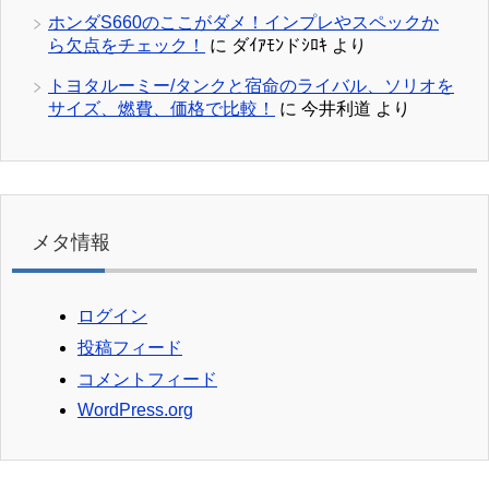
ホンダS660のここがダメ！インプレやスペックか
ら欠点をチェック！
に
ダｲｱﾓﾝドｼﾛｷ
より
トヨタルーミー/タンクと宿命のライバル、ソリオを
サイズ、燃費、価格で比較！
に
今井利道
より
メタ情報
ログイン
投稿フィード
コメントフィード
WordPress.org