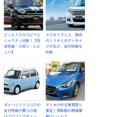
どっち？クロスビーと
スズキイグニス、身内
ジャスティ比較！【安
のソリオとボディサイ
全性能・小回り・レビ
ズや広さ、走行性能を
ュー】
比較
ダイハツミラココアの
デミオの中古車買取り
走行性能や乗り心地
査定！買取額の相場価
は？口コミでチェッ
格はいくら？